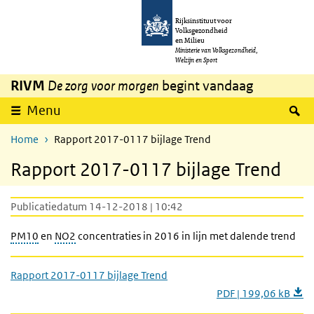
Overslaan en naar de inhoud gaan
Direct naar de hoofdnavigatie
Rijksinstituut voor
Volksgezondheid
en Milieu
Ministerie van Volksgezondheid,
Welzijn en Sport
RIVM
De zorg voor morgen
begint vandaag
Z
Menu
Home
Rapport 2017-0117 bijlage Trend
Rapport 2017-0117 bijlage Trend
Publicatiedatum 14-12-2018 | 10:42
PM10
en
NO2
concentraties in 2016 in lijn met dalende trend
Rapport 2017-0117 bijlage Trend
PDF | 199,06 kB