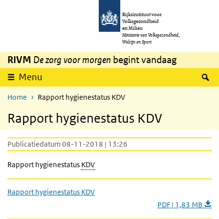
Overslaan en naar de inhoud gaan
Direct naar de hoofdnavigatie
Rijksinstituut voor
Volksgezondheid
en Milieu
Ministerie van Volksgezondheid,
Welzijn en Sport
RIVM
De zorg voor morgen
begint vandaag
Z
Menu
Home
Rapport hygienestatus KDV
Rapport hygienestatus KDV
Publicatiedatum 08-11-2018 | 13:26
Rapport hygienestatus
KDV
Rapport hygienestatus KDV
PDF | 1,83 MB