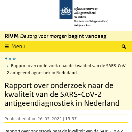
Overslaan en naar de inhoud gaan
Direct naar de hoofdnavigatie
Rijksinstituut voor
Volksgezondheid
en Milieu
Ministerie van Volksgezondheid,
Welzijn en Sport
RIVM
De zorg voor morgen
begint vandaag
Z
Menu
Home
Rapport over onderzoek naar de kwaliteit van de SARS-CoV-
2 antigeendiagnostiek in Nederland
Rapport over onderzoek naar de
kwaliteit van de SARS-CoV-2
antigeendiagnostiek in Nederland
Publicatiedatum 26-05-2021 | 15:57
Rapport over onderzoek naar de kwaliteit van de
SARS
-CoV-2