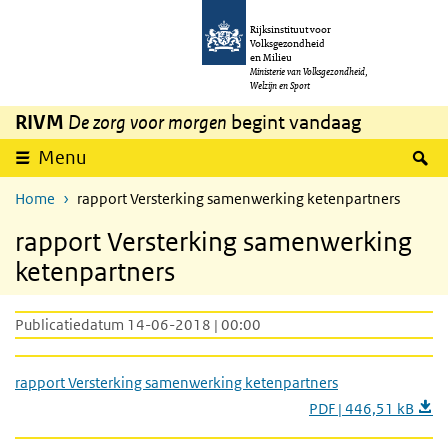
Overslaan en naar de inhoud gaan
Direct naar de hoofdnavigatie
Rijksinstituut voor
Volksgezondheid
en Milieu
Ministerie van Volksgezondheid,
Welzijn en Sport
RIVM
De zorg voor morgen
begint vandaag
Z
Menu
Home
rapport Versterking samenwerking ketenpartners
rapport Versterking samenwerking
ketenpartners
Publicatiedatum 14-06-2018 | 00:00
rapport Versterking samenwerking ketenpartners
PDF | 446,51 kB