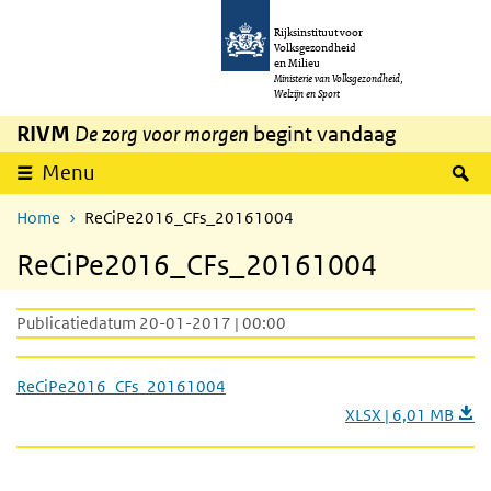
Overslaan en naar de inhoud gaan
Direct naar de hoofdnavigatie
Rijksinstituut voor
Volksgezondheid
en Milieu
Ministerie van Volksgezondheid,
Welzijn en Sport
RIVM
De zorg voor morgen
begint vandaag
Z
Menu
Home
ReCiPe2016_CFs_20161004
ReCiPe2016_CFs_20161004
Publicatiedatum 20-01-2017 | 00:00
ReCiPe2016_CFs_20161004
XLSX | 6,01 MB