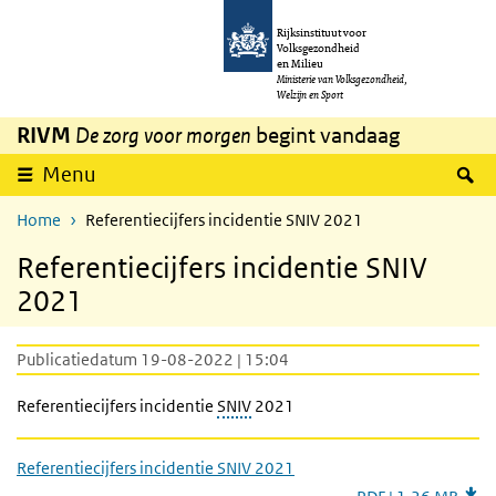
Overslaan en naar de inhoud gaan
Direct naar de hoofdnavigatie
Rijksinstituut voor
Volksgezondheid
en Milieu
Ministerie van Volksgezondheid,
Welzijn en Sport
RIVM
De zorg voor morgen
begint vandaag
Z
Menu
Home
Referentiecijfers incidentie SNIV 2021
Referentiecijfers incidentie SNIV
2021
Publicatiedatum 19-08-2022 | 15:04
Referentiecijfers incidentie
SNIV
2021
Referentiecijfers incidentie SNIV 2021