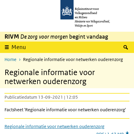
Overslaan en naar de inhoud gaan
Direct naar de hoofdnavigatie
Rijksinstituut voor
Volksgezondheid
en Milieu
Ministerie van Volksgezondheid,
Welzijn en Sport
RIVM
De zorg voor morgen
begint vandaag
Z
Menu
Home
Regionale informatie voor netwerken ouderenzorg
Regionale informatie voor
netwerken ouderenzorg
Publicatiedatum 13-09-2021 | 12:05
Factsheet 'Regionale informatie voor netwerken ouderenzorg'
Regionale informatie voor netwerken ouderenzorg