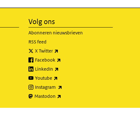
Volg ons
Abonneren nieuwsbrieven
RSS feed
(externe link)
X Twitter
(externe link)
Facebook
(externe link)
LinkedIn
(externe link)
Youtube
(externe link)
Instagram
(externe link)
Mastodon