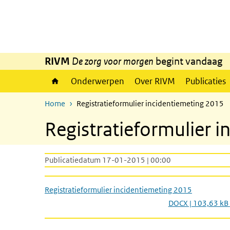
Overslaan en naar de inhoud gaan
Direct naar de hoofdnavigatie
RIVM
De zorg voor morgen
begint vandaag
Onderwerpen
Over RIVM
Publicaties
Home
Registratieformulier incidentiemeting 2015
Registratieformulier 
Publicatiedatum 17-01-2015 | 00:00
Registratieformulier incidentiemeting 2015
DOCX | 103,63 kB