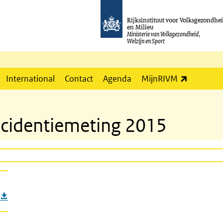
Rijksinstituut voor Volksgezondhe
en Milieu
Ministerie van Volksgezondheid,
Welzijn en Sport
(externe l
International
Contact
Agenda
MijnRIVM
incidentiemeting 2015