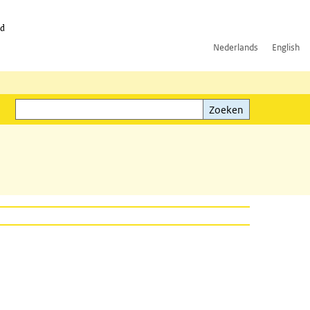
id
Nederlands
English
Zoeken
ink)
Zoeken