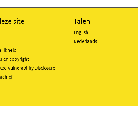
eze site
Talen
English
Nederlands
lijkheid
r en copyright
ed Vulnerability Disclosure
archief