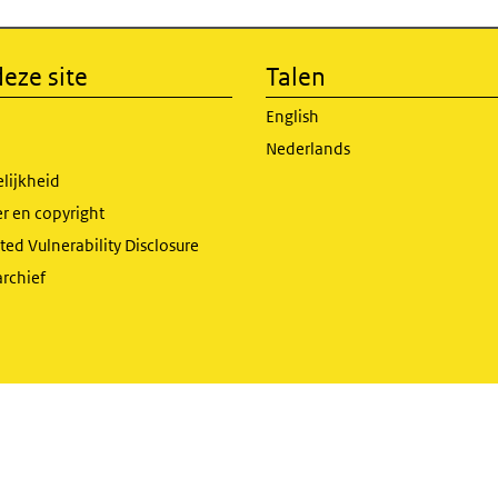
eze site
Talen
English
Nederlands
lijkheid
r en copyright
ed Vulnerability Disclosure
archief