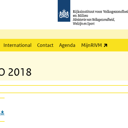
Rijksinstituut voor Volksgezondhe
en Milieu
Ministerie van Volksgezondheid,
Welzijn en Sport
(externe l
International
Contact
Agenda
MijnRIVM
PO 2018