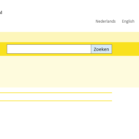
id
Nederlands
English
Zoeken
ink)
Zoeken