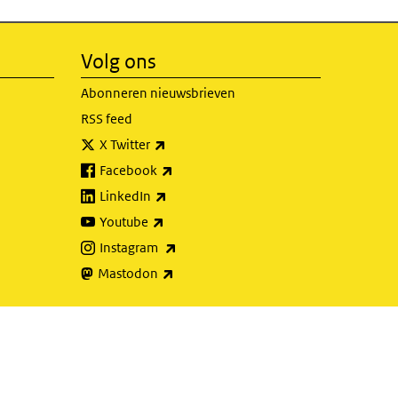
Volg ons
Abonneren nieuwsbrieven
RSS feed
(externe link)
X Twitter
(externe link)
Facebook
(externe link)
LinkedIn
(externe link)
Youtube
(externe link)
Instagram
(externe link)
Mastodon