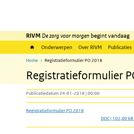
Overslaan en naar de inhoud gaan
Direct naar de hoofdnavigatie
RIVM
De zorg voor morgen
begint vandaag
Onderwerpen
Over RIVM
Publicaties
Home
Registratieformulier PO 2018
Registratieformulier 
Publicatiedatum 24-01-2018 | 00:00
Registratieformulier PO 2018
DOC | 102,00 kB