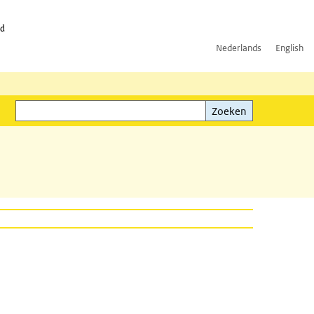
id
Nederlands
English
Zoeken
ink)
Zoeken