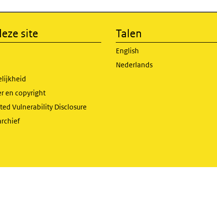
eze site
Talen
English
Nederlands
lijkheid
r en copyright
ed Vulnerability Disclosure
archief