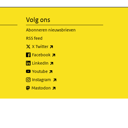
Volg ons
Abonneren nieuwsbrieven
RSS feed
(externe link)
X Twitter
(externe link)
Facebook
(externe link)
LinkedIn
(externe link)
Youtube
(externe link)
Instagram
(externe link)
Mastodon