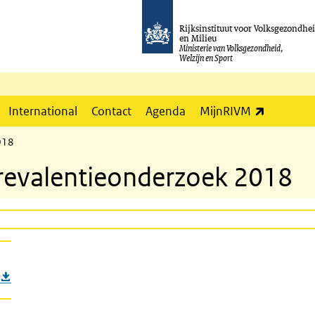
Rijksinstituut voor Volksgezondhe
en Milieu
Ministerie van Volksgezondheid,
Welzijn en Sport
(externe l
International
Contact
Agenda
MijnRIVM
018
prevalentieonderzoek 2018