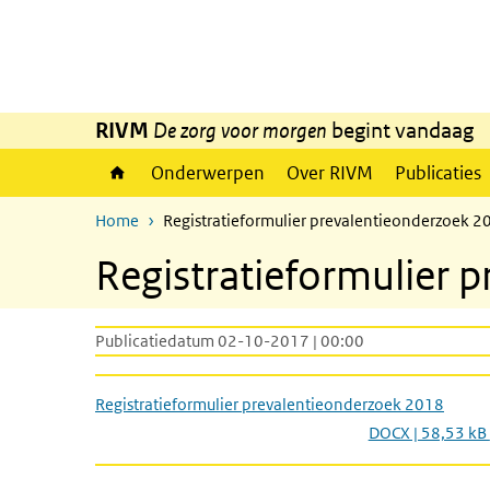
Overslaan en naar de inhoud gaan
Direct naar de hoofdnavigatie
RIVM
De zorg voor morgen
begint vandaag
Onderwerpen
Over RIVM
Publicaties
Home
Registratieformulier prevalentieonderzoek 2
Registratieformulier 
Publicatiedatum 02-10-2017 | 00:00
Registratieformulier prevalentieonderzoek 2018
DOCX | 58,53 kB