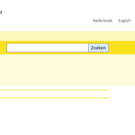
id
Nederlands
English
Zoeken
ink)
Zoeken