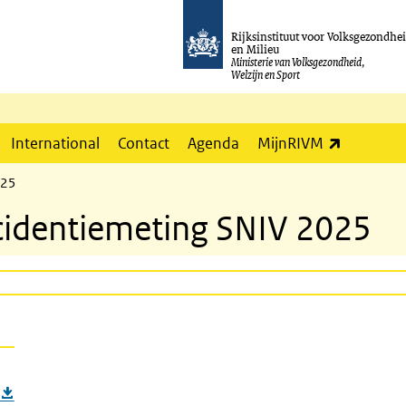
Rijksinstituut voor Volksgezondhe
en Milieu
Ministerie van Volksgezondheid,
Welzijn en Sport
(externe l
International
Contact
Agenda
MijnRIVM
025
ncidentiemeting SNIV 2025