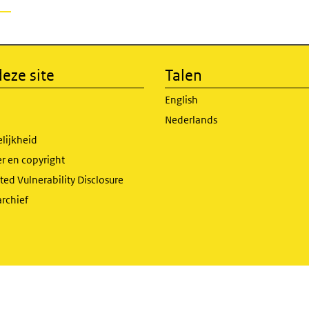
eze site
Talen
English
Nederlands
lijkheid
r en copyright
ed Vulnerability Disclosure
archief