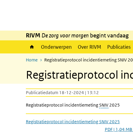
Overslaan en naar de inhoud gaan
Direct naar de hoofdnavigatie
RIVM
De zorg voor morgen
begint vandaag
Onderwerpen
Over RIVM
Publicaties
Home
Registratieprotocol incidentiemeting SNIV 2
Registratieprotocol i
Publicatiedatum 18-12-2024 | 13:12
Registratieprotocol incidentiemeting
SNIV
2025
Registratieprotocol incidentiemeting SNIV 2025
PDF | 1,04 MB