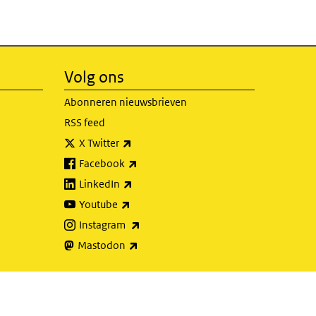
Volg ons
Abonneren nieuwsbrieven
RSS feed
(externe link)
X Twitter
(externe link)
Facebook
(externe link)
LinkedIn
(externe link)
Youtube
(externe link)
Instagram
(externe link)
Mastodon