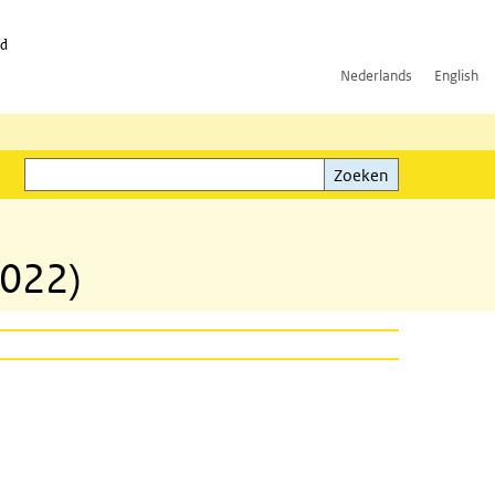
id
Nederlands
English
Zoeken
ink)
Zoeken
2022)