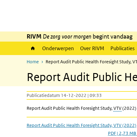
Overslaan en naar de inhoud gaan
Direct naar de hoofdnavigatie
RIVM
De zorg voor morgen
begint vandaag
Onderwerpen
Over RIVM
Publicaties
Home
Report Audit Public Health Foresight Study, 
Report Audit Public He
Publicatiedatum 14-12-2022 | 09:33
Report Audit Public Health Foresight Study,
VTV
(2022)
Report Audit Public Health Foresight Study, VTV (2022)
PDF | 2,73 MB