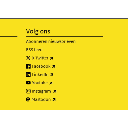
Volg ons
Abonneren nieuwsbrieven
RSS feed
(externe link)
X Twitter
(externe link)
Facebook
(externe link)
LinkedIn
(externe link)
Youtube
(externe link)
Instagram
(externe link)
Mastodon