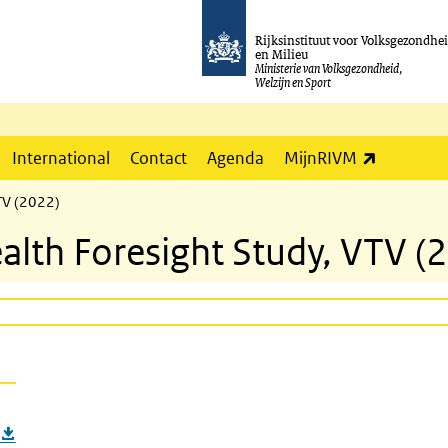
Rijksinstituut voor Volksgezondhe
en Milieu
Ministerie van Volksgezondheid,
Welzijn en Sport
(externe l
International
Contact
Agenda
MijnRIVM
VTV (2022)
alth Foresight Study, VTV (