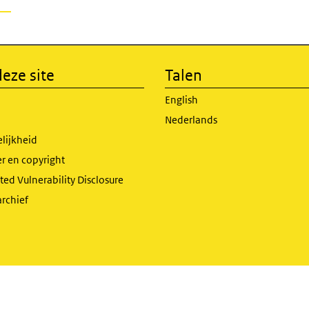
eze site
Talen
English
Nederlands
lijkheid
r en copyright
ed Vulnerability Disclosure
archief