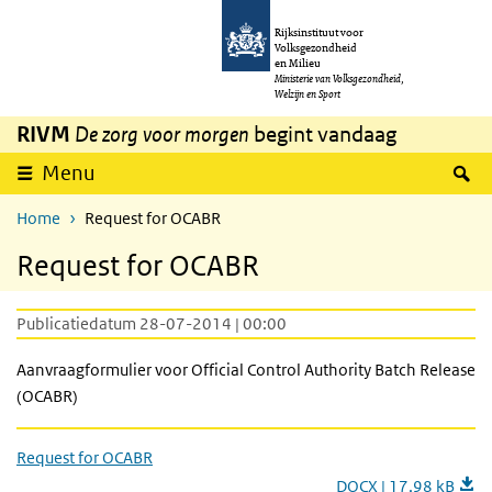
Overslaan en naar de inhoud gaan
Direct naar de hoofdnavigatie
Rijksinstituut voor
Volksgezondheid
en Milieu
Ministerie van Volksgezondheid,
Welzijn en Sport
RIVM
De zorg voor morgen
begint vandaag
Z
Menu
Home
Request for OCABR
Request for OCABR
Publicatiedatum 28-07-2014 | 00:00
Aanvraagformulier voor Official Control Authority Batch Release
(OCABR)
Request for OCABR
DOCX | 17,98 kB