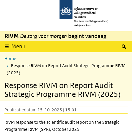
Overslaan en naar de inhoud gaan
Direct naar de hoofdnavigatie
Rijksinstituut voor
Volksgezondheid
en Milieu
Ministerie van Volksgezondheid,
Welzijn en Sport
RIVM
De zorg voor morgen
begint vandaag
Z
Menu
Home
Response RIVM on Report Audit Strategic Programme RIVM
(2025)
Response RIVM on Report Audit
Strategic Programme RIVM (2025)
Publicatiedatum 15-10-2025 | 15:01
RIVM response to the scientific audit report on the Strategic
Programme RIVM (SPR), October 2025