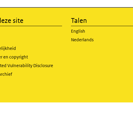
eze site
Talen
English
Nederlands
lijkheid
r en copyright
ed Vulnerability Disclosure
archief