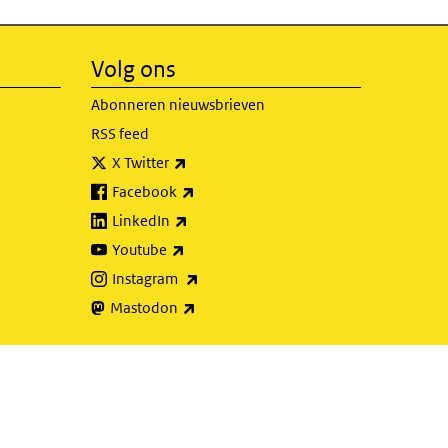
Volg ons
Abonneren nieuwsbrieven
RSS feed
(externe link)
X Twitter
(externe link)
Facebook
(externe link)
LinkedIn
(externe link)
Youtube
(externe link)
Instagram
(externe link)
Mastodon