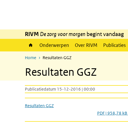
Overslaan en naar de inhoud gaan
Direct naar de hoofdnavigatie
RIVM
De zorg voor morgen
begint vandaag
Onderwerpen
Over RIVM
Publicaties
Home
Resultaten GGZ
Resultaten GGZ
Publicatiedatum 15-12-2016 | 00:00
Resultaten GGZ
PDF | 958,78 kB