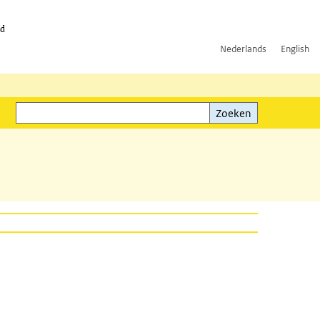
id
Nederlands
English
Zoeken
ink)
Zoeken