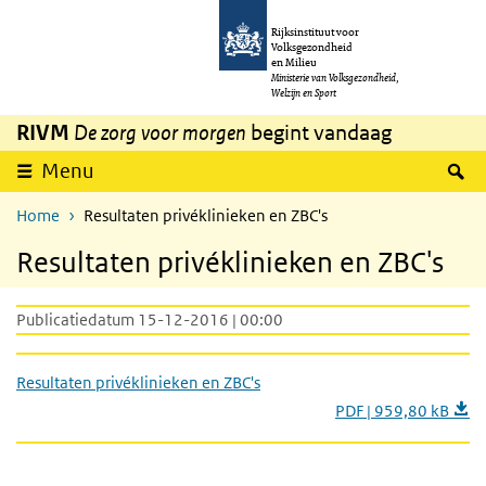
Overslaan en naar de inhoud gaan
Direct naar de hoofdnavigatie
Rijksinstituut voor
Volksgezondheid
en Milieu
Ministerie van Volksgezondheid,
Welzijn en Sport
RIVM
De zorg voor morgen
begint vandaag
Z
Menu
Home
Resultaten privéklinieken en ZBC's
Resultaten privéklinieken en ZBC's
Publicatiedatum 15-12-2016 | 00:00
Resultaten privéklinieken en ZBC's
PDF | 959,80 kB