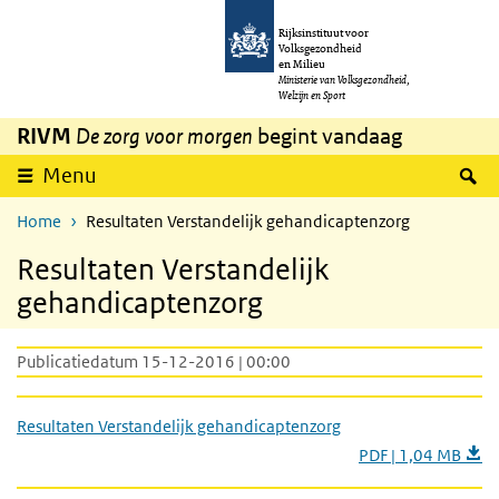
Overslaan en naar de inhoud gaan
Direct naar de hoofdnavigatie
Rijksinstituut voor
Volksgezondheid
en Milieu
Ministerie van Volksgezondheid,
Welzijn en Sport
RIVM
De zorg voor morgen
begint vandaag
Z
Menu
Home
Resultaten Verstandelijk gehandicaptenzorg
Resultaten Verstandelijk
gehandicaptenzorg
Publicatiedatum 15-12-2016 | 00:00
Resultaten Verstandelijk gehandicaptenzorg
PDF | 1,04 MB