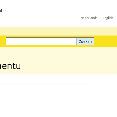
id
Nederlands
English
Zoeken
ink)
Zoeken
mentu