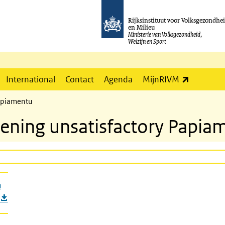
Rijksinstituut voor Volksgezondhe
en Milieu
Ministerie van Volksgezondheid,
Welzijn en Sport
(externe l
International
Contact
Agenda
MijnRIVM
Papiamentu
reening unsatisfactory Papia
u