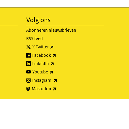
Volg ons
Abonneren nieuwsbrieven
RSS feed
(externe link)
X Twitter
(externe link)
Facebook
(externe link)
LinkedIn
(externe link)
Youtube
(externe link)
Instagram
(externe link)
Mastodon