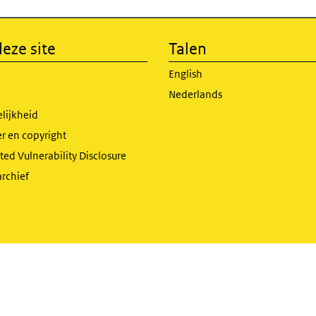
eze site
Talen
English
Nederlands
lijkheid
r en copyright
ed Vulnerability Disclosure
archief