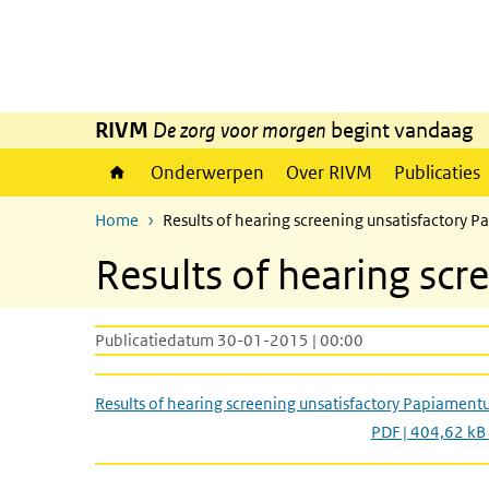
Overslaan en naar de inhoud gaan
Direct naar de hoofdnavigatie
RIVM
De zorg voor morgen
begint vandaag
Onderwerpen
Over RIVM
Publicaties
Home
Results of hearing screening unsatisfactory 
Results of hearing sc
Publicatiedatum 30-01-2015 | 00:00
Results of hearing screening unsatisfactory Papiament
PDF | 404,62 kB