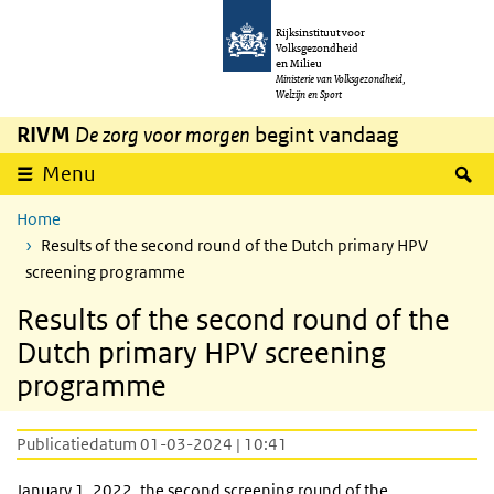
Overslaan en naar de inhoud gaan
Direct naar de hoofdnavigatie
Rijksinstituut voor
Volksgezondheid
en Milieu
Ministerie van Volksgezondheid,
Welzijn en Sport
RIVM
De zorg voor morgen
begint vandaag
Z
Menu
Home
Results of the second round of the Dutch primary HPV
screening programme
Results of the second round of the
Dutch primary HPV screening
programme
Publicatiedatum 01-03-2024 | 10:41
January 1, 2022, the second screening round of the