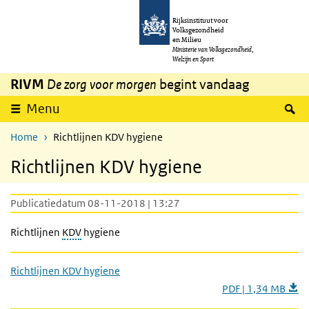
Overslaan en naar de inhoud gaan
Direct naar de hoofdnavigatie
Rijksinstituut voor
Volksgezondheid
en Milieu
Ministerie van Volksgezondheid,
Welzijn en Sport
RIVM
De zorg voor morgen
begint vandaag
Z
Menu
Home
Richtlijnen KDV hygiene
Richtlijnen KDV hygiene
Publicatiedatum 08-11-2018 | 13:27
Richtlijnen
KDV
hygiene
Richtlijnen KDV hygiene
PDF | 1,34 MB