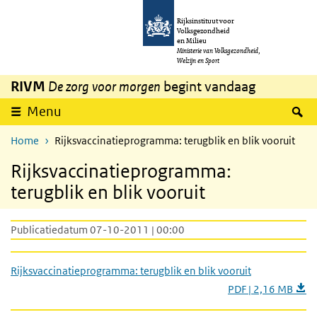
Overslaan en naar de inhoud gaan
Direct naar de hoofdnavigatie
Rijksinstituut voor
Volksgezondheid
en Milieu
Ministerie van Volksgezondheid,
Welzijn en Sport
RIVM
De zorg voor morgen
begint vandaag
Z
Menu
Home
Rijksvaccinatieprogramma: terugblik en blik vooruit
Rijksvaccinatieprogramma:
terugblik en blik vooruit
Publicatiedatum 07-10-2011 | 00:00
Rijksvaccinatieprogramma: terugblik en blik vooruit
PDF | 2,16 MB