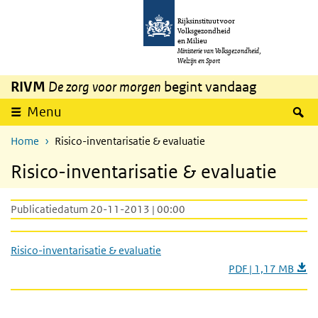
Overslaan en naar de inhoud gaan
Direct naar de hoofdnavigatie
Rijksinstituut voor
Volksgezondheid
en Milieu
Ministerie van Volksgezondheid,
Welzijn en Sport
RIVM
De zorg voor morgen
begint vandaag
Z
Menu
Home
Risico-inventarisatie & evaluatie
Risico-inventarisatie & evaluatie
Publicatiedatum 20-11-2013 | 00:00
Risico-inventarisatie & evaluatie
PDF | 1,17 MB