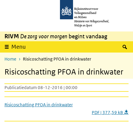
Overslaan en naar de inhoud gaan
Direct naar de hoofdnavigatie
Rijksinstituut voor
Volksgezondheid
en Milieu
Ministerie van Volksgezondheid,
Welzijn en Sport
RIVM
De zorg voor morgen
begint vandaag
Z
Menu
Home
Risicoschatting PFOA in drinkwater
Risicoschatting PFOA in drinkwater
Publicatiedatum 08-12-2016 | 00:00
Risicoschatting PFOA in drinkwater
PDF | 377,59 kB