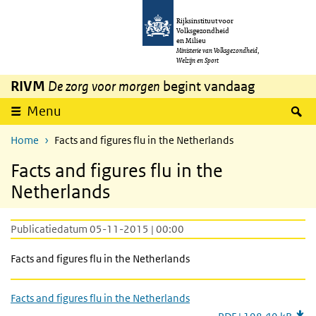
Overslaan en naar de inhoud gaan
Direct naar de hoofdnavigatie
Rijksinstituut voor
Volksgezondheid
en Milieu
Ministerie van Volksgezondheid,
Welzijn en Sport
RIVM
De zorg voor morgen
begint vandaag
Z
Menu
Home
Facts and figures flu in the Netherlands
Facts and figures flu in the
Netherlands
Publicatiedatum 05-11-2015 | 00:00
Facts and figures flu in the Netherlands
Facts and figures flu in the Netherlands