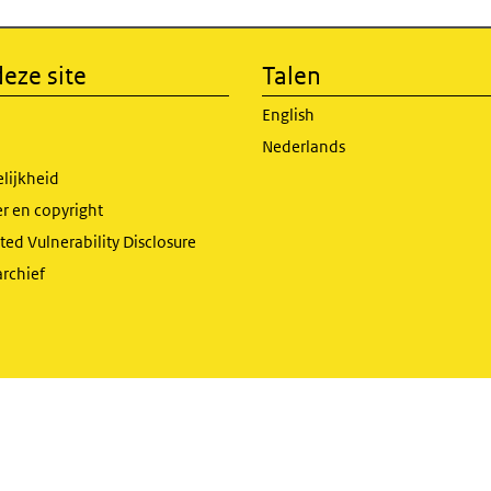
eze site
Talen
English
Nederlands
lijkheid
r en copyright
ed Vulnerability Disclosure
archief