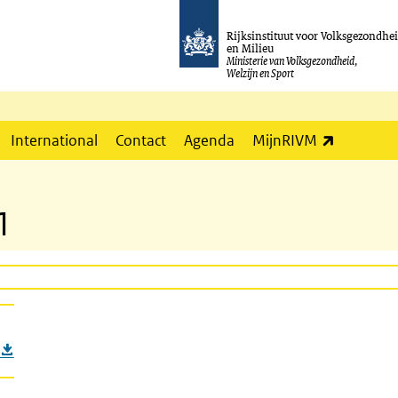
Rijksinstituut voor Volksgezondhe
en Milieu
Ministerie van Volksgezondheid,
Welzijn en Sport
(externe l
International
Contact
Agenda
MijnRIVM
1