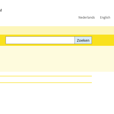
id
Nederlands
English
Zoeken
ink)
Zoeken