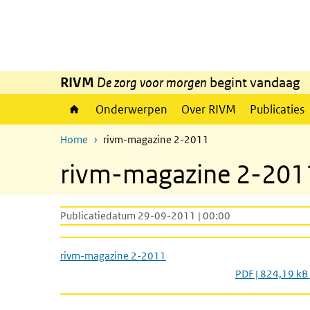
Overslaan en naar de inhoud gaan
Direct naar de hoofdnavigatie
RIVM
De zorg voor morgen
begint vandaag
Onderwerpen
Over RIVM
Publicaties
Home
rivm-magazine 2-2011
rivm-magazine 2-201
Publicatiedatum 29-09-2011 | 00:00
rivm-magazine 2-2011
PDF | 824,19 kB