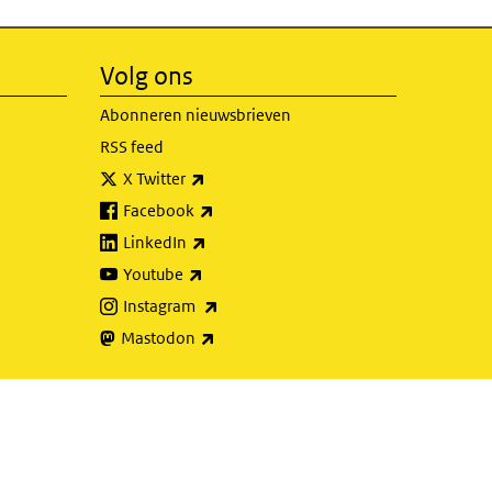
Volg ons
Abonneren nieuwsbrieven
RSS feed
(externe link)
X Twitter
(externe link)
Facebook
(externe link)
LinkedIn
(externe link)
Youtube
(externe link)
Instagram
(externe link)
Mastodon