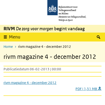
Overslaan en naar de inhoud gaan
Direct naar de hoofdnavigatie
Rijksinstituut voor
Volksgezondheid
en Milieu
Ministerie van Volksgezondheid,
Welzijn en Sport
RIVM
De zorg voor morgen
begint vandaag
Z
Menu
Home
rivm magazine 4 - december 2012
rivm magazine 4 - december 2012
Publicatiedatum 06-02-2013 | 00:00
rivm magazine 4 - december 2012
PDF | 1,51 MB