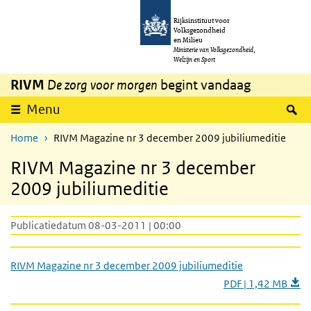
Overslaan en naar de inhoud gaan
Direct naar de hoofdnavigatie
Rijksinstituut voor
Volksgezondheid
en Milieu
Ministerie van Volksgezondheid,
Welzijn en Sport
RIVM
De zorg voor morgen
begint vandaag
Z
Menu
Home
RIVM Magazine nr 3 december 2009 jubiliumeditie
RIVM Magazine nr 3 december
2009 jubiliumeditie
Publicatiedatum 08-03-2011 | 00:00
RIVM Magazine nr 3 december 2009 jubiliumeditie
PDF | 1,42 MB