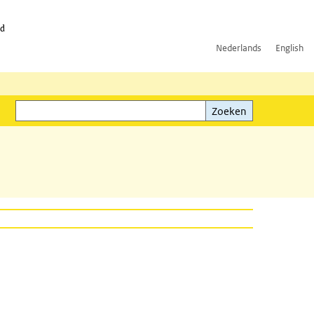
id
Nederlands
English
Zoeken
ink)
Zoeken