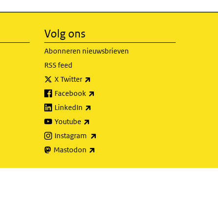
Volg ons
Abonneren nieuwsbrieven
RSS feed
(externe link)
X Twitter
(externe link)
Facebook
(externe link)
LinkedIn
(externe link)
Youtube
(externe link)
Instagram
(externe link)
Mastodon