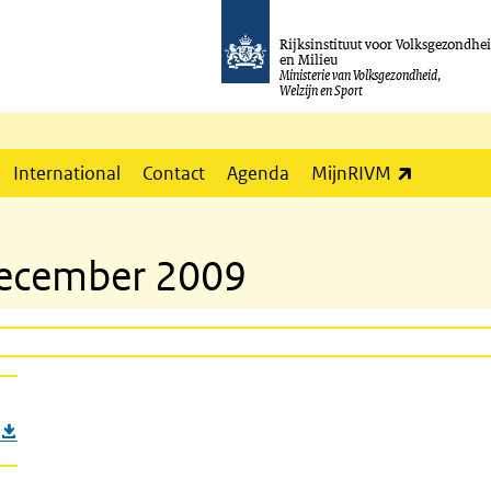
Rijksinstituut voor Volksgezondhe
en Milieu
Ministerie van Volksgezondheid,
Welzijn en Sport
(externe l
International
Contact
Agenda
MijnRIVM
december 2009