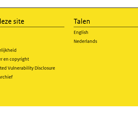
eze site
Talen
English
Nederlands
lijkheid
r en copyright
ed Vulnerability Disclosure
archief