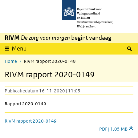
Overslaan en naar de inhoud gaan
Direct naar de hoofdnavigatie
Rijksinstituut voor
Volksgezondheid
en Milieu
Ministerie van Volksgezondheid,
Welzijn en Sport
RIVM
De zorg voor morgen
begint vandaag
Z
Menu
Home
RIVM rapport 2020-0149
RIVM rapport 2020-0149
Publicatiedatum 16-11-2020 | 11:05
Rapport 2020-0149
RIVM rapport 2020-0149
PDF | 1,05 MB