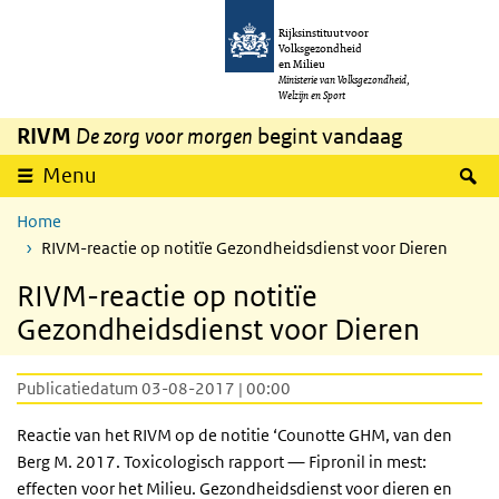
Overslaan en naar de inhoud gaan
Direct naar de hoofdnavigatie
Rijksinstituut voor
Volksgezondheid
en Milieu
Ministerie van Volksgezondheid,
Welzijn en Sport
RIVM
De zorg voor morgen
begint vandaag
Z
Menu
Home
RIVM-reactie op notitïe Gezondheidsdienst voor Dieren
RIVM-reactie op notitïe
Gezondheidsdienst voor Dieren
Publicatiedatum 03-08-2017 | 00:00
Reactie van het RIVM op de notitie ‘Counotte GHM, van den
Berg M. 2017. Toxicologisch rapport — Fipronil in mest:
effecten voor het Milieu. Gezondheidsdienst voor dieren en