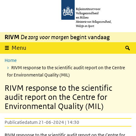
Overslaan en naar de inhoud gaan
Direct naar de hoofdnavigatie
Rijksinstituut voor
Volksgezondheid
en Milieu
Ministerie van Volksgezondheid,
Welzijn en Sport
RIVM
De zorg voor morgen
begint vandaag
Z
Menu
Home
RIVM response to the scientific audit report on the Centre
for Environmental Quality (MIL)
RIVM response to the scientific
audit report on the Centre for
Environmental Quality (MIL)
Publicatiedatum 21-06-2024 | 14:30
RIVM response to the scientific audit report on the Centre for