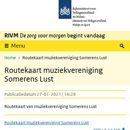
Overslaan en naar de inhoud gaan
Direct naar de hoofdnavigatie
Rijksinstituut voor
Volksgezondheid
en Milieu
Ministerie van Volksgezondheid,
Welzijn en Sport
RIVM
De zorg voor morgen
begint vandaag
Z
Menu
Home
Routekaart muziekvereniging Somerens Lust
Routekaart muziekvereniging
Somerens Lust
Publicatiedatum 27-01-2021 | 16:29
Routekaart van muziekvereniging Somerens Lust
Routekaart muziekvereniging Somerens Lust