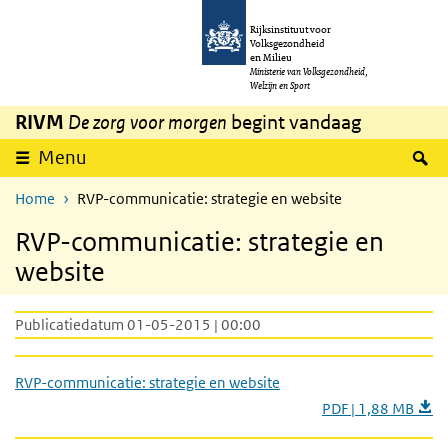
Overslaan en naar de inhoud gaan
Direct naar de hoofdnavigatie
Rijksinstituut voor
Volksgezondheid
en Milieu
Ministerie van Volksgezondheid,
Welzijn en Sport
RIVM
De zorg voor morgen
begint vandaag
Z
Menu
Home
RVP-communicatie: strategie en website
RVP-communicatie: strategie en
website
Publicatiedatum 01-05-2015 | 00:00
RVP-communicatie: strategie en website
PDF | 1,88 MB