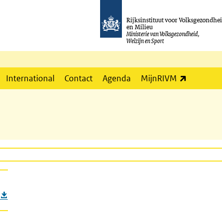
Rijksinstituut voor Volksgezondhe
en Milieu
Ministerie van Volksgezondheid,
Welzijn en Sport
(externe l
International
Contact
Agenda
MijnRIVM