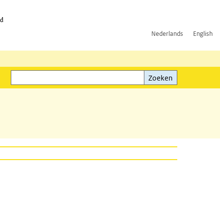
id
Nederlands
English
Zoeken
ink)
Zoeken