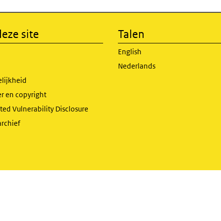
eze site
Talen
English
Nederlands
lijkheid
r en copyright
ed Vulnerability Disclosure
archief