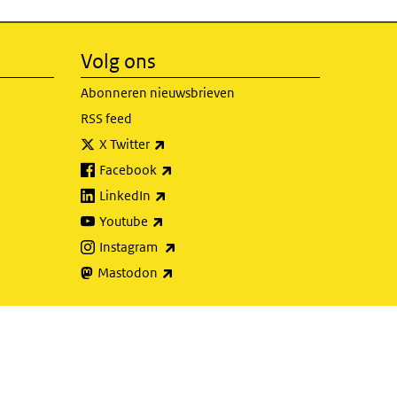
Volg ons
Abonneren nieuwsbrieven
RSS feed
(externe link)
X Twitter
(externe link)
Facebook
(externe link)
LinkedIn
(externe link)
Youtube
(externe link)
Instagram
(externe link)
Mastodon