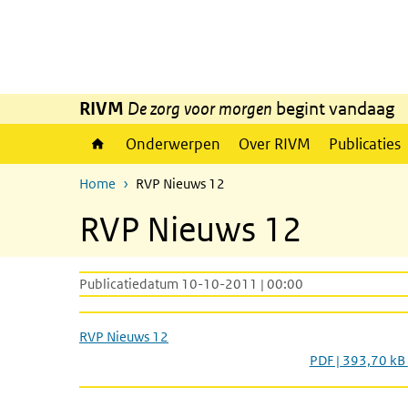
Overslaan en naar de inhoud gaan
Direct naar de hoofdnavigatie
RIVM
De zorg voor morgen
begint vandaag
Onderwerpen
Over RIVM
Publicaties
Home
RVP Nieuws 12
RVP Nieuws 12
Publicatiedatum 10-10-2011 | 00:00
RVP Nieuws 12
PDF | 393,70 kB