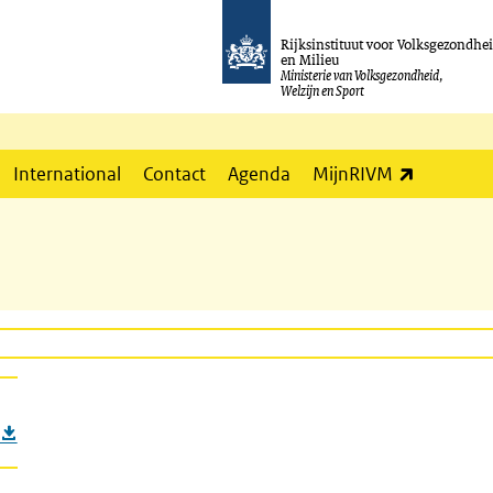
Rijksinstituut voor Volksgezondhe
en Milieu
Ministerie van Volksgezondheid,
Welzijn en Sport
(externe l
International
Contact
Agenda
MijnRIVM