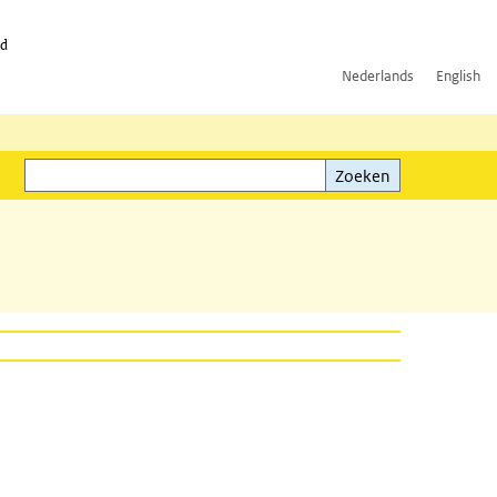
id
Nederlands
English
Zoeken
ink)
Zoeken