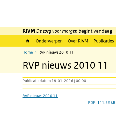
Overslaan en naar de inhoud gaan
Direct naar de hoofdnavigatie
RIVM
De zorg voor morgen
begint vandaag
Onderwerpen
Over RIVM
Publicaties
Home
RVP nieuws 2010 11
RVP nieuws 2010 11
Publicatiedatum 18-01-2016 | 00:00
RVP nieuws 2010 11
PDF | 111,23 kB