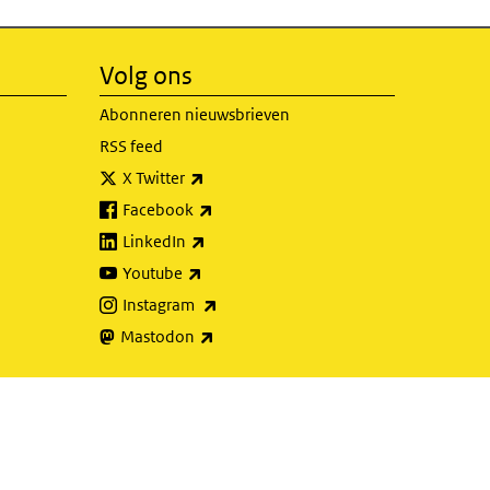
Volg ons
Abonneren nieuwsbrieven
RSS feed
(externe link)
X Twitter
(externe link)
Facebook
(externe link)
LinkedIn
(externe link)
Youtube
(externe link)
Instagram
(externe link)
Mastodon