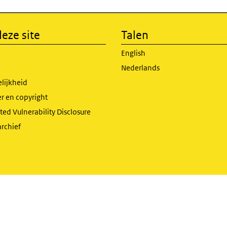
eze site
Talen
English
Nederlands
lijkheid
r en copyright
ed Vulnerability Disclosure
archief