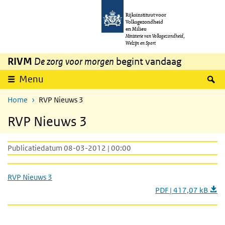
Overslaan en naar de inhoud gaan
Direct naar de hoofdnavigatie
Rijksinstituut voor
Volksgezondheid
en Milieu
Ministerie van Volksgezondheid,
Welzijn en Sport
RIVM
De zorg voor morgen
begint vandaag
Z
Menu
Home
RVP Nieuws 3
RVP Nieuws 3
Publicatiedatum 08-03-2012 | 00:00
RVP Nieuws 3
PDF | 417,07 kB