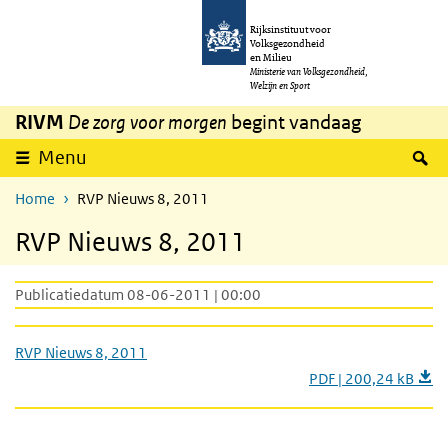
Overslaan en naar de inhoud gaan
Direct naar de hoofdnavigatie
Rijksinstituut voor
Volksgezondheid
en Milieu
Ministerie van Volksgezondheid,
Welzijn en Sport
RIVM
De zorg voor morgen
begint vandaag
Z
Menu
Home
RVP Nieuws 8, 2011
RVP Nieuws 8, 2011
Publicatiedatum 08-06-2011 | 00:00
RVP Nieuws 8, 2011
PDF | 200,24 kB