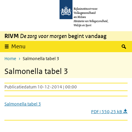
Overslaan en naar de inhoud gaan
Direct naar de hoofdnavigatie
Rijksinstituut voor
Volksgezondheid
en Milieu
Ministerie van Volksgezondheid,
Welzijn en Sport
RIVM
De zorg voor morgen
begint vandaag
Z
Menu
Home
Salmonella tabel 3
Salmonella tabel 3
Publicatiedatum 10-12-2014 | 00:00
Salmonella tabel 3
PDF | 550,25 kB