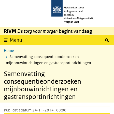
Overslaan en naar de inhoud gaan
Direct naar de hoofdnavigatie
Rijksinstituut voor
Volksgezondheid
en Milieu
Ministerie van Volksgezondheid,
Welzijn en Sport
RIVM
De zorg voor morgen
begint vandaag
Z
Menu
Home
Samenvatting consequentieonderzoeken
mijnbouwinrichtingen en gastransportinrichtingen
Samenvatting
consequentieonderzoeken
mijnbouwinrichtingen en
gastransportinrichtingen
Publicatiedatum 24-11-2014 | 00:00