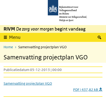
Overslaan en naar de inhoud gaan
Direct naar de hoofdnavigatie
Rijksinstituut voor
Volksgezondheid
en Milieu
Ministerie van Volksgezondheid,
Welzijn en Sport
RIVM
De zorg voor morgen
begint vandaag
Z
Menu
Home
Samenvatting projectplan VGO
Samenvatting projectplan VGO
Publicatiedatum 05-12-2013 | 00:00
Samenvatting projectplan VGO
PDF | 437,82 kB