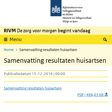
Overslaan en naar de inhoud gaan
Direct naar de hoofdnavigatie
Rijksinstituut voor
Volksgezondheid
en Milieu
Ministerie van Volksgezondheid,
Welzijn en Sport
RIVM
De zorg voor morgen
begint vandaag
Z
Menu
Home
Samenvatting resultaten huisartsen
Samenvatting resultaten huisartsen
Publicatiedatum 15-12-2016 | 00:00
Samenvatting resultaten huisartsen
PDF | 498,03 kB