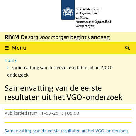
Overslaan en naar de inhoud gaan
Direct naar de hoofdnavigatie
Rijksinstituut voor
Volksgezondheid
en Milieu
Ministerie van Volksgezondheid,
Welzijn en Sport
RIVM
De zorg voor morgen
begint vandaag
Z
Menu
Home
Samenvatting van de eerste resultaten uit het VGO-
onderzoek
Samenvatting van de eerste
resultaten uit het VGO-onderzoek
Publicatiedatum 11-03-2015 | 00:00
Samenvatting van de eerste resultaten uit het VGO-onderzoek