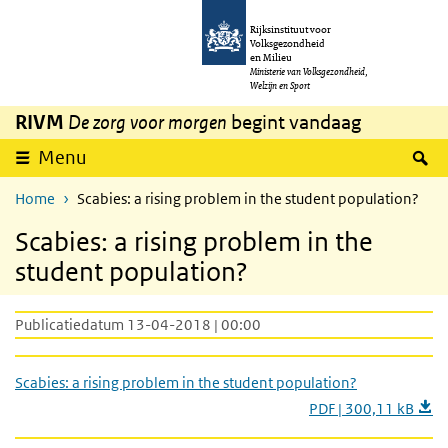
Overslaan en naar de inhoud gaan
Direct naar de hoofdnavigatie
Rijksinstituut voor
Volksgezondheid
en Milieu
Ministerie van Volksgezondheid,
Welzijn en Sport
RIVM
De zorg voor morgen
begint vandaag
Z
Menu
Home
Scabies: a rising problem in the student population?
Scabies: a rising problem in the
student population?
Publicatiedatum 13-04-2018 | 00:00
Scabies: a rising problem in the student population?
PDF | 300,11 kB