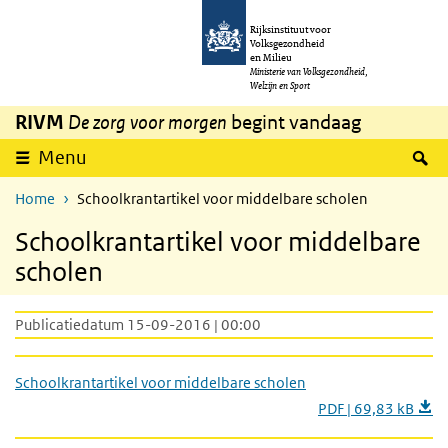
Overslaan en naar de inhoud gaan
Direct naar de hoofdnavigatie
Rijksinstituut voor
Volksgezondheid
en Milieu
Ministerie van Volksgezondheid,
Welzijn en Sport
RIVM
De zorg voor morgen
begint vandaag
Z
Menu
Home
Schoolkrantartikel voor middelbare scholen
Schoolkrantartikel voor middelbare
scholen
Publicatiedatum 15-09-2016 | 00:00
Schoolkrantartikel voor middelbare scholen
PDF | 69,83 kB