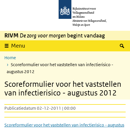
Overslaan en naar de inhoud gaan
Direct naar de hoofdnavigatie
Rijksinstituut voor
Volksgezondheid
en Milieu
Ministerie van Volksgezondheid,
Welzijn en Sport
RIVM
De zorg voor morgen
begint vandaag
Z
Menu
Home
Scoreformulier voor het vaststellen van infectierisico -
augustus 2012
Scoreformulier voor het vaststellen
van infectierisico - augustus 2012
Publicatiedatum 02-12-2011 | 00:00
Scoreformulier voor het vaststellen van infectierisico - augustus