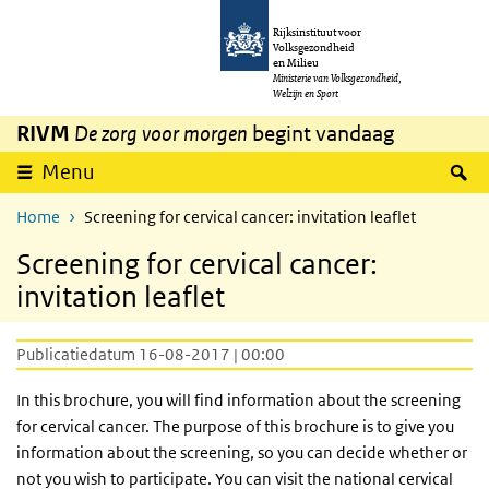
Overslaan en naar de inhoud gaan
Direct naar de hoofdnavigatie
Rijksinstituut voor
Volksgezondheid
en Milieu
Ministerie van Volksgezondheid,
Welzijn en Sport
RIVM
De zorg voor morgen
begint vandaag
Z
Menu
Home
Screening for cervical cancer: invitation leaflet
Screening for cervical cancer:
invitation leaflet
Publicatiedatum 16-08-2017 | 00:00
In this brochure, you will find information about the screening
for cervical cancer. The purpose of this brochure is to give you
information about the screening, so you can decide whether or
not you wish to participate. You can visit the national cervical