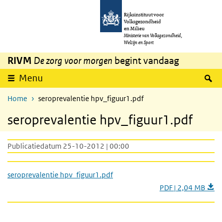
Overslaan en naar de inhoud gaan
Direct naar de hoofdnavigatie
Rijksinstituut voor
Volksgezondheid
en Milieu
Ministerie van Volksgezondheid,
Welzijn en Sport
RIVM
De zorg voor morgen
begint vandaag
Z
Menu
Home
seroprevalentie hpv_figuur1.pdf
seroprevalentie hpv_figuur1.pdf
Publicatiedatum 25-10-2012 | 00:00
seroprevalentie hpv_figuur1.pdf
PDF | 2,04 MB