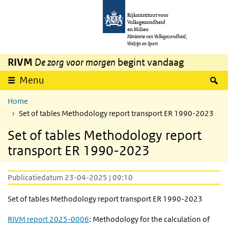
Overslaan en naar de inhoud gaan
Direct naar de hoofdnavigatie
Rijksinstituut voor
Volksgezondheid
en Milieu
Ministerie van Volksgezondheid,
Welzijn en Sport
RIVM
De zorg voor morgen
begint vandaag
Z
Menu
Home
Set of tables Methodology report transport ER 1990-2023
Set of tables Methodology report
transport ER 1990-2023
Publicatiedatum 23-04-2025 | 09:10
Set of tables Methodology report transport ER 1990-2023
RIVM report 2025-0006
: Methodology for the calculation of