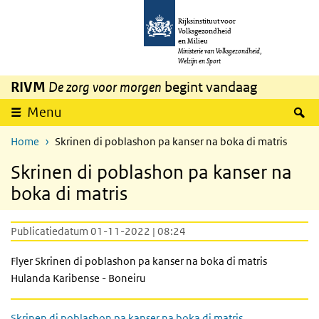
Overslaan en naar de inhoud gaan
Direct naar de hoofdnavigatie
Rijksinstituut voor
Volksgezondheid
en Milieu
Ministerie van Volksgezondheid,
Welzijn en Sport
RIVM
De zorg voor morgen
begint vandaag
Z
Menu
Home
Skrinen di poblashon pa kanser na boka di matris
Skrinen di poblashon pa kanser na
boka di matris
Publicatiedatum 01-11-2022 | 08:24
Flyer Skrinen di poblashon pa kanser na boka di matris
Hulanda Karibense - Boneiru
Skrinen di poblashon pa kanser na boka di matris