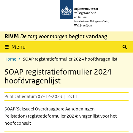
Overslaan en naar de inhoud gaan
Direct naar de hoofdnavigatie
Rijksinstituut voor
Volksgezondheid
en Milieu
Ministerie van Volksgezondheid,
Welzijn en Sport
RIVM
De zorg voor morgen
begint vandaag
Z
Menu
Home
SOAP registratieformulier 2024 hoofdvragenlijst
SOAP registratieformulier 2024
hoofdvragenlijst
Publicatiedatum 07-12-2023 | 16:11
SOAP
(Seksueel Overdraagbare Aandoeningen
Peilstation) registratieformulier 2024: vragenlijst voor het
hoofdconsult